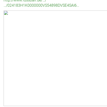
http://www.fussball.de/…/
…/024183H1K0000000VS54898DVSE4SAI6…