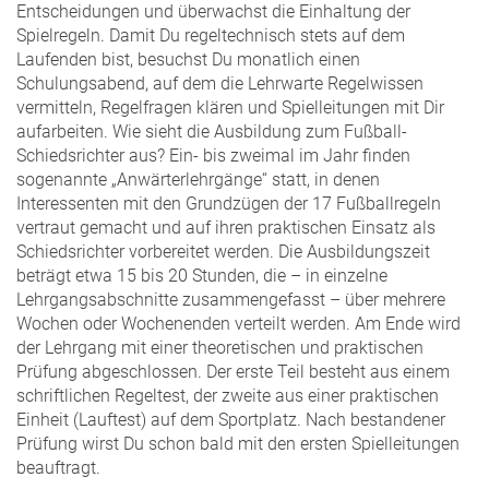
Entscheidungen und überwachst die Einhaltung der
Spielregeln. Damit Du regeltechnisch stets auf dem
Laufenden bist, besuchst Du monatlich einen
Schulungsabend, auf dem die Lehrwarte Regelwissen
vermitteln, Regelfragen klären und Spielleitungen mit Dir
aufarbeiten. Wie sieht die Ausbildung zum Fußball-
Schiedsrichter aus? Ein- bis zweimal im Jahr finden
sogenannte „Anwärterlehrgänge“ statt, in denen
Interessenten mit den Grundzügen der 17 Fußballregeln
vertraut gemacht und auf ihren praktischen Einsatz als
Schiedsrichter vorbereitet werden. Die Ausbildungszeit
beträgt etwa 15 bis 20 Stunden, die – in einzelne
Lehrgangsabschnitte zusammengefasst – über mehrere
Wochen oder Wochenenden verteilt werden. Am Ende wird
der Lehrgang mit einer theoretischen und praktischen
Prüfung abgeschlossen. Der erste Teil besteht aus einem
schriftlichen Regeltest, der zweite aus einer praktischen
Einheit (Lauftest) auf dem Sportplatz. Nach bestandener
Prüfung wirst Du schon bald mit den ersten Spielleitungen
beauftragt.