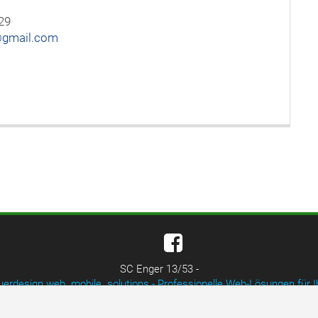
29
@gmail.com
SC Enger 13/53 -
uerdesign web. mobile. solutions - Professionelle Web-Lösungen für I
Impressum
|
Datenschutzerklärung