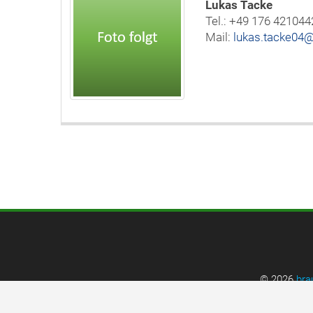
Lukas Tacke
Tel.:
+49 176 421044
Mail:
lukas.tacke04
© 2026
bra