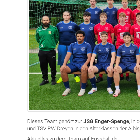
Dieses Team gehört zur
JSG Enger-Spenge
, in
und TSV RW Dreyen in den Alterklassen der A bis
Aktuelles zu dem Team auf Fussball.de