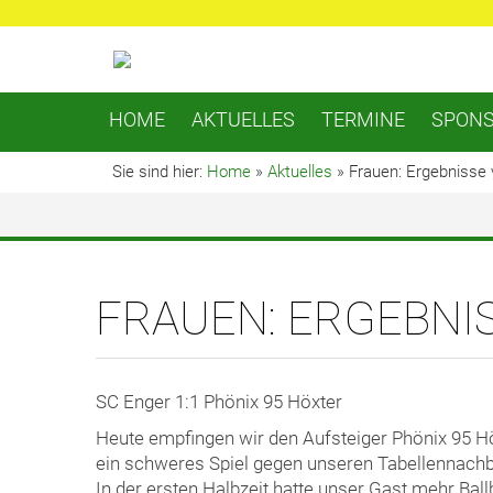
HOME
AKTUELLES
TERMINE
SPON
Sie sind hier:
Home
»
Aktuelles
»
Frauen: Ergebnisse
FRAUEN: ERGEBNIS
SC Enger 1:1 Phönix 95 Höxter
Heute empfingen wir den Aufsteiger Phönix 95 Höx
ein schweres Spiel gegen unseren Tabellennachb
In der ersten Halbzeit hatte unser Gast mehr Ball