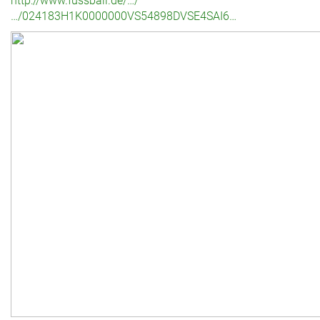
http://www.fussball.de/…/
…/024183H1K0000000VS54898DVSE4SAI6…