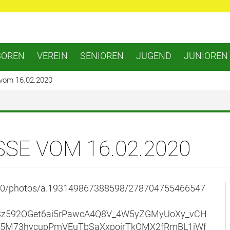
SOREN
VEREIN
SENIOREN
JUGEND
JUNIOREN
 vom 16.02.2020
SE VOM 16.02.2020
60/photos/a.193149867388598/278704755466547
YSz592OGet6ai5rPawcA4Q8V_4W5yZGMyUoXy_vCH
Wy5M73hvcupPmVEuTbSaXxpoirTkQMX2fRmBL1jWf