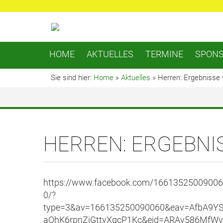
HOME
AKTUELLES
TERMINE
SPON
Sie sind hier:
Home
»
Aktuelles
»
Herren: Ergebnisse
HERREN: ERGEBNIS
https://www.facebook.com/1661352500900
0/?
type=3&av=166135250090060&eav=AfbA9
aQhK6rpnZjGttyXqcP1Kc&eid=ARAv586Mf