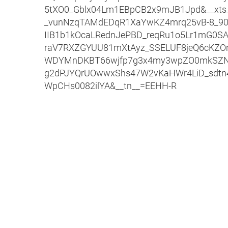
5tXO0_Gblx04Lm1EBpCB2x9mJB1Jpd&__x
_vunNzqTAMdEDqR1XaYwKZ4mrq25vB-8_90IM
IIB1b1kOcaLRednJePBD_reqRu1o5Lr1mG0SA
raV7RXZGYUU81mXtAyz_SSELUF8jeQ6cKZOr
WDYMnDKBT66wjfp7g3x4my3wpZO0mkSZN
g2dPJYQrUOwwxShs47W2vKaHWr4LiD_sdtn
WpCHs0082ilYA&__tn__=EEHH-R