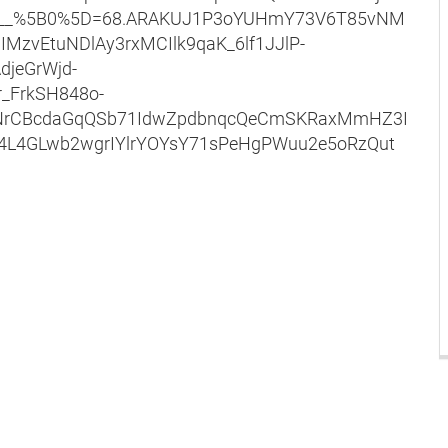
ts__%5B0%5D=68.ARAKUJ1P3oYUHmY73V6T85vNM
zvEtuNDlAy3rxMCIlk9qaK_6lf1JJlP-
djeGrWjd-
_FrkSH848o-
rCBcdaGqQSb71IdwZpdbnqcQeCmSKRaxMmHZ3I
4L4GLwb2wgrIYlrYOYsY71sPeHgPWuu2e5oRzQut