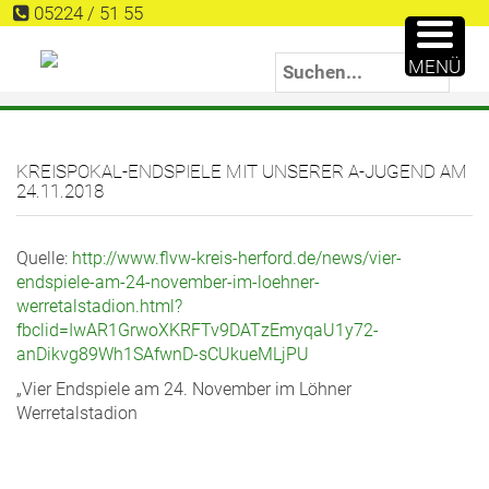
05224 / 51 55
MENÜ
KREISPOKAL-ENDSPIELE MIT UNSERER A-JUGEND AM
24.11.2018
Quelle:
http://www.flvw-kreis-herford.de/news/vier-
endspiele-am-24-november-im-loehner-
werretalstadion.html?
fbclid=IwAR1GrwoXKRFTv9DATzEmyqaU1y72-
anDikvg89Wh1SAfwnD-sCUkueMLjPU
„Vier Endspiele am 24. November im Löhner
Werretalstadion